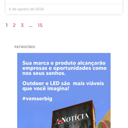
6 de agosto de 2026
1
2
3
…
15
PATROCÍNIO