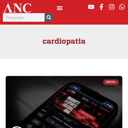
cardiopatia
BRASIL