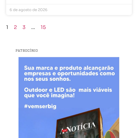
6 de agosto de 2026
1
2
3
…
15
PATROCÍNIO