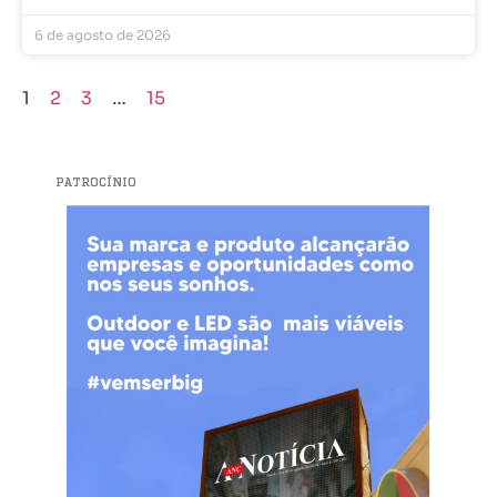
6 de agosto de 2026
1
2
3
…
15
PATROCÍNIO