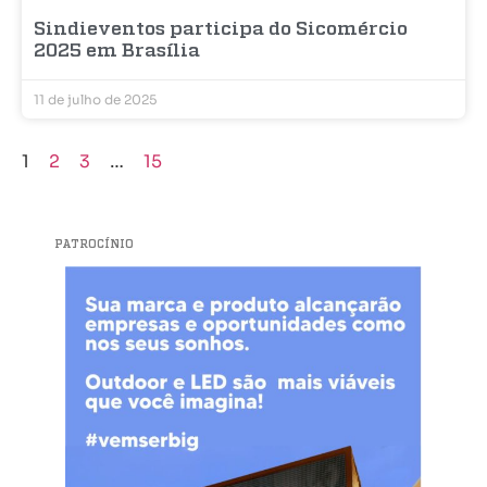
Sindieventos participa do Sicomércio
2025 em Brasília
11 de julho de 2025
1
2
3
…
15
PATROCÍNIO