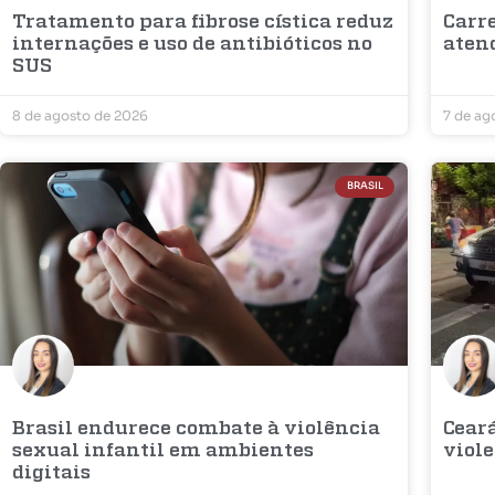
Tratamento para fibrose cística reduz
Carr
internações e uso de antibióticos no
aten
SUS
8 de agosto de 2026
7 de ag
BRASIL
Brasil endurece combate à violência
Cear
sexual infantil em ambientes
viole
digitais