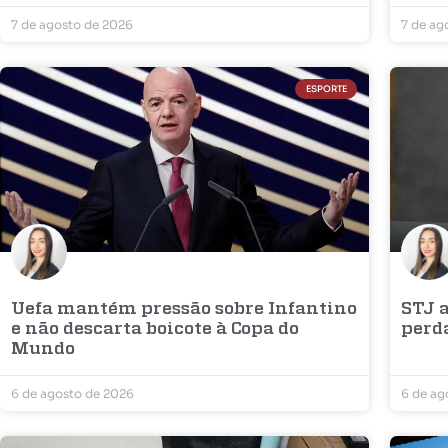
7 de agosto de 2026
7 de ag
ESPORTE
Uefa mantém pressão sobre Infantino
STJ a
e não descarta boicote à Copa do
perd
Mundo
6 de agosto de 2026
6 de ag