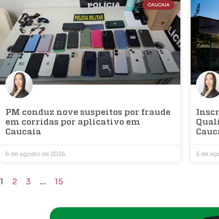
CAUCAIA
PM conduz nove suspeitos por fraude
Inscr
em corridas por aplicativo em
Qual
Caucaia
Cauc
6 de agosto de 2026
5 de ag
1
2
3
…
15