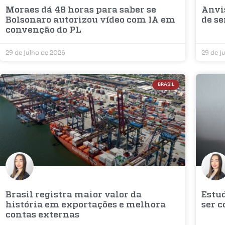
Moraes dá 48 horas para saber se
Anvi
Bolsonaro autorizou vídeo com IA em
de s
convenção do PL
29 de julho de 2026
29 de j
BRASIL
Brasil registra maior valor da
Estu
história em exportações e melhora
ser 
contas externas