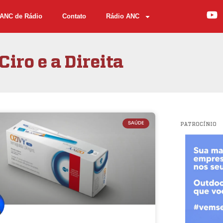
ANC de Rádio
Contato
Rádio ANC
Ciro e a Direita
SAÚDE
PATROCÍNIO