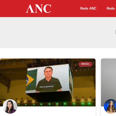
Rede ANC
Rede 
BRASIL