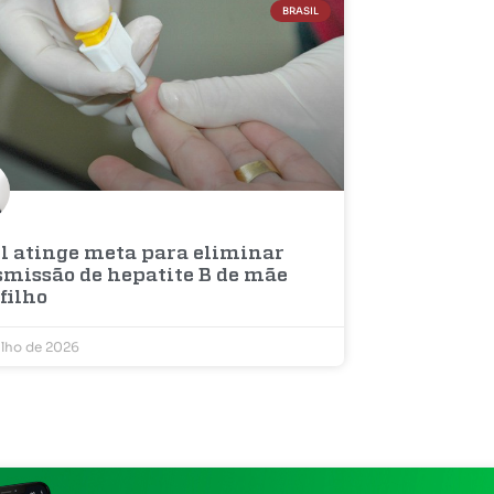
BRASIL
il atinge meta para eliminar
smissão de hepatite B de mãe
filho
ulho de 2026