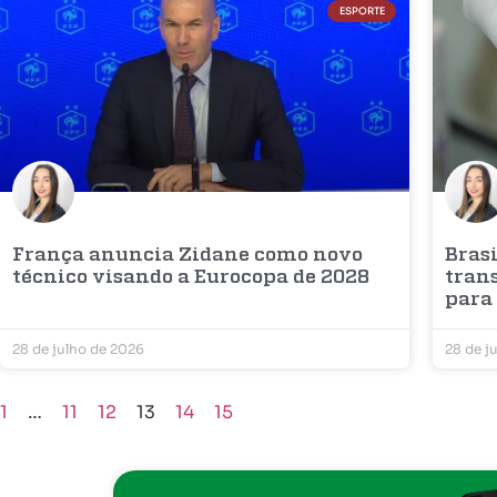
ESPORTE
França anuncia Zidane como novo
Bras
técnico visando a Eurocopa de 2028
tran
para 
28 de julho de 2026
28 de j
1
…
11
12
13
14
15