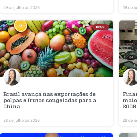
29 de julho de 2026
29 de j
BRASIL
Brasil avança nas exportações de
Fina
polpas e frutas congeladas para a
maior
China
2008
28 de julho de 2026
28 de j