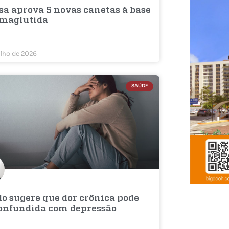
sa aprova 5 novas canetas à base
emaglutida
ulho de 2026
SAÚDE
do sugere que dor crônica pode
confundida com depressão