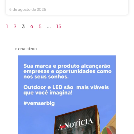
6 de agosto de 2026
1
2
3
4
5
…
15
PATROCÍNIO