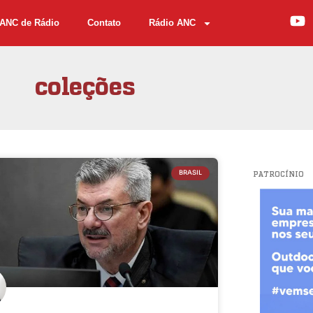
ANC de Rádio
Contato
Rádio ANC
coleções
BRASIL
PATROCÍNIO