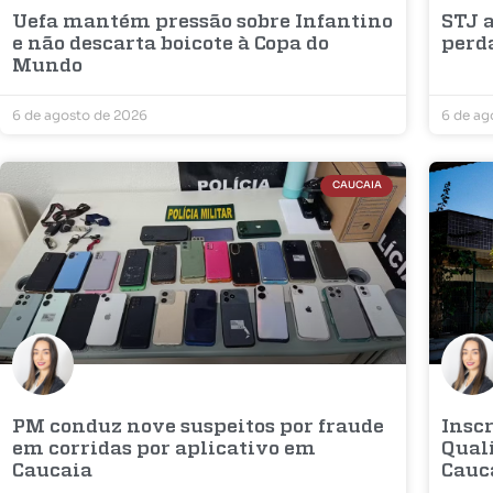
Uefa mantém pressão sobre Infantino
STJ a
e não descarta boicote à Copa do
perd
Mundo
6 de agosto de 2026
6 de ag
CAUCAIA
PM conduz nove suspeitos por fraude
Inscr
em corridas por aplicativo em
Qual
Caucaia
Cauc