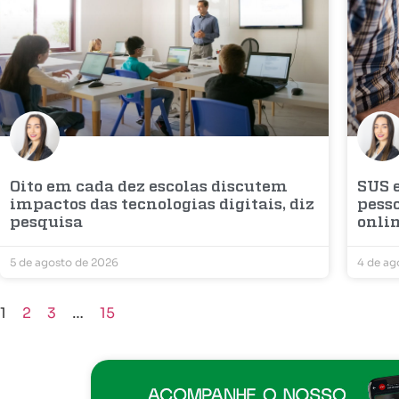
Oito em cada dez escolas discutem
SUS 
impactos das tecnologias digitais, diz
pesso
pesquisa
onli
5 de agosto de 2026
4 de ag
1
2
3
…
15