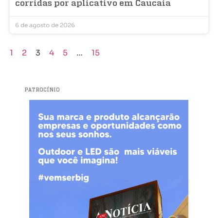
corridas por aplicativo em Caucaia
6 de agosto de 2026
1
2
3
4
5
…
15
PATROCÍNIO