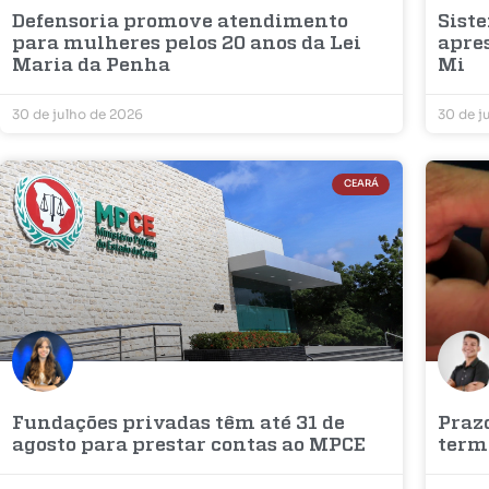
Defensoria promove atendimento
Sist
para mulheres pelos 20 anos da Lei
apres
Maria da Penha
Mi
30 de julho de 2026
30 de j
CEARÁ
Fundações privadas têm até 31 de
Prazo
agosto para prestar contas ao MPCE
term