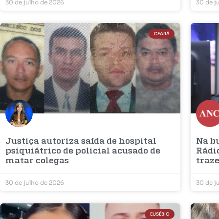
30 de julho de 2026
30 de j
CEARÁ
Justiça autoriza saída de hospital
Na b
psiquiátrico de policial acusado de
Rádio
matar colegas
traze
30 de julho de 2026
30 de j
EUSÉBIO