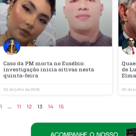
Caso da PM morta no Eusébio:
Quaes
investigação inicia oitivas nesta
de Lu
quinta-feira
Elm
30 de julho de 2026
30 de j
1
…
11
12
13
14
15