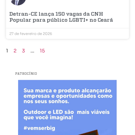
Detran-CE lança 150 vagas da CNH
Popular para público LGBTI+ no Ceará
27 de fevereiro de 2026
1
2
3
…
15
PATROCÍNIO