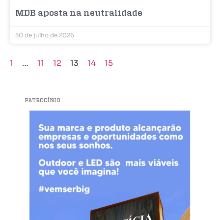
MDB aposta na neutralidade
30 de julho de 2026
1
…
11
12
13
14
15
PATROCÍNIO