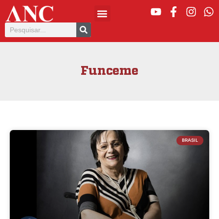
Funceme
BRASIL