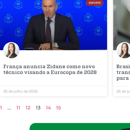
ESPORTE
França anuncia Zidane como novo
Bras
técnico visando a Eurocopa de 2028
tran
para 
28 de julho de 2026
28 de j
1
…
11
12
13
14
15