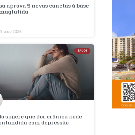
sa aprova 5 novas canetas à base
emaglutida
ulho de 2026
SAÚDE
do sugere que dor crônica pode
confundida com depressão