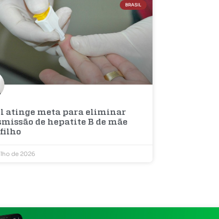
BRASIL
il atinge meta para eliminar
smissão de hepatite B de mãe
filho
ulho de 2026