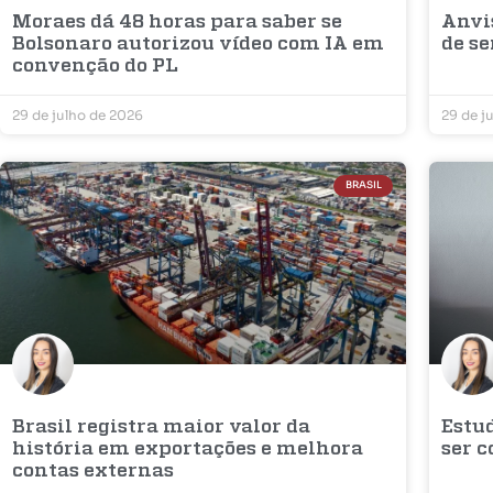
Moraes dá 48 horas para saber se
Anvi
Bolsonaro autorizou vídeo com IA em
de s
convenção do PL
29 de julho de 2026
29 de j
BRASIL
Brasil registra maior valor da
Estu
história em exportações e melhora
ser 
contas externas