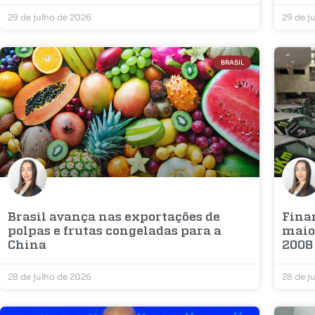
29 de julho de 2026
29 de j
BRASIL
Brasil avança nas exportações de
Fina
polpas e frutas congeladas para a
maior
China
2008
28 de julho de 2026
28 de j