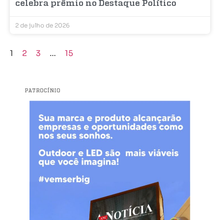
celebra prêmio no Destaque Político
2 de julho de 2026
1
2
3
…
15
PATROCÍNIO