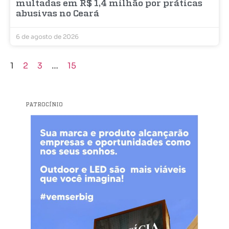
multadas em R$ 1,4 milhão por práticas
abusivas no Ceará
6 de agosto de 2026
1
2
3
…
15
PATROCÍNIO