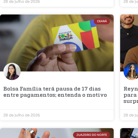
28 de julho de 2026
28 de j
CEARÁ
Bolsa Família terá pausa de 17 dias
Reyn
entre pagamentos; entenda o motivo
para
surp
28 de julho de 2026
28 de j
JUAZEIRO DO NORTE