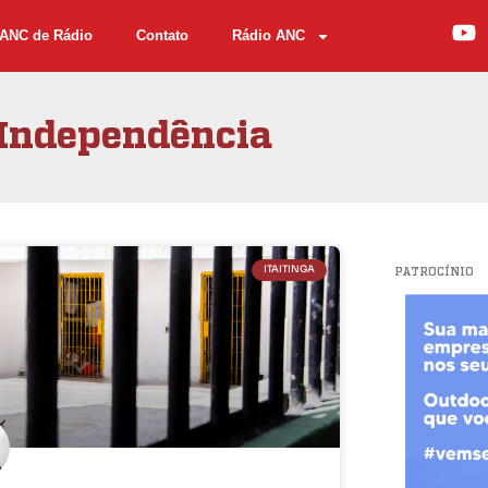
ANC de Rádio
Contato
Rádio ANC
Independência
ITAITINGA
PATROCÍNIO