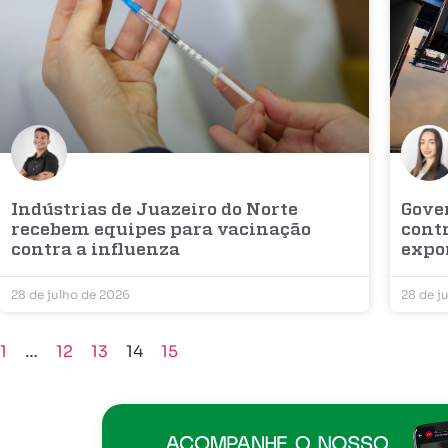
Indústrias de Juazeiro do Norte
Gove
recebem equipes para vacinação
cont
contra a influenza
expo
28 de julho de 2026
28 de j
1
…
12
13
14
15