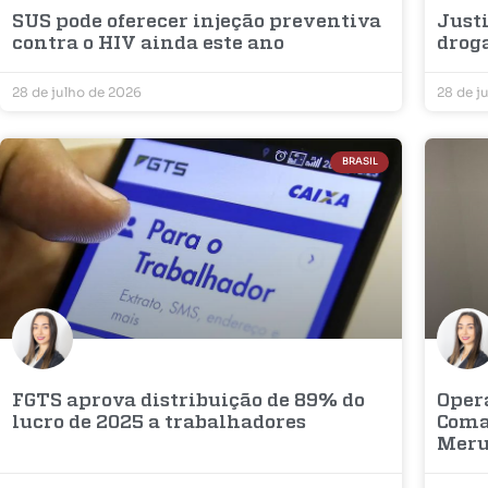
SUS pode oferecer injeção preventiva
Justi
contra o HIV ainda este ano
droga
28 de julho de 2026
28 de j
BRASIL
FGTS aprova distribuição de 89% do
Oper
lucro de 2025 a trabalhadores
Coma
Meru