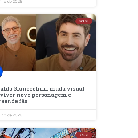
ulho de 2026
BRASIL
aldo Gianecchini muda visual
 viver novo personagem e
reende fãs
ulho de 2026
BRASIL