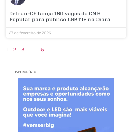
Detran-CE lança 150 vagas da CNH
Popular para público LGBTI+ no Ceará
27 de fevereiro de 2026
1
2
3
…
15
PATROCÍNIO