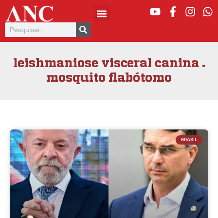
leishmaniose visceral canina .
mosquito flabótomo
BRASIL