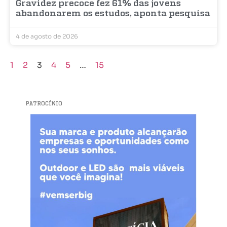
Gravidez precoce fez 61% das jovens
abandonarem os estudos, aponta pesquisa
4 de agosto de 2026
1
2
3
4
5
…
15
PATROCÍNIO