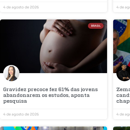
4 de agosto de 2026
4 de ag
BRASIL
Gravidez precoce fez 61% das jovens
Zema
abandonarem os estudos, aponta
cand
pesquisa
chap
4 de agosto de 2026
4 de ag