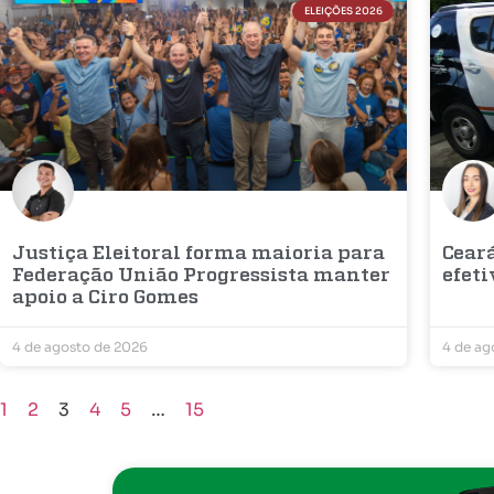
ELEIÇÕES 2026
Justiça Eleitoral forma maioria para
Cear
Federação União Progressista manter
efet
apoio a Ciro Gomes
4 de agosto de 2026
4 de ag
1
2
3
4
5
…
15