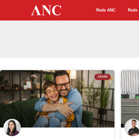
Rede ANC
Rede 
CEARÁ