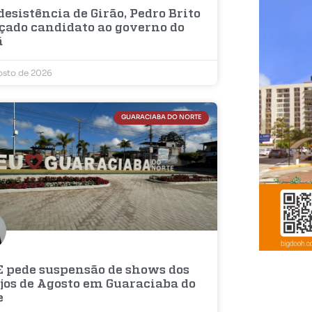
esistência de Girão, Pedro Brito
nçado candidato ao governo do
á
osto de 2026
GUARACIABA DO NORTE
 pede suspensão de shows dos
ejos de Agosto em Guaraciaba do
e