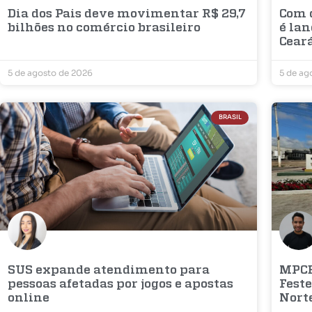
Dia dos Pais deve movimentar R$ 29,7
Com d
bilhões no comércio brasileiro
é la
Cear
5 de agosto de 2026
5 de ag
BRASIL
SUS expande atendimento para
MPCE
pessoas afetadas por jogos e apostas
Fest
online
Nort