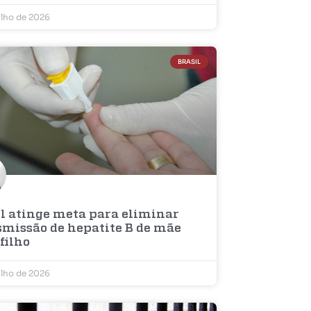
ulho de 2026
BRASIL
il atinge meta para eliminar
smissão de hepatite B de mãe
filho
ulho de 2026