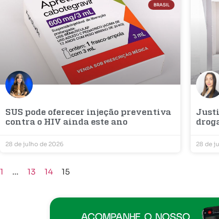
BRASIL
SUS pode oferecer injeção preventiva
Justi
contra o HIV ainda este ano
droga
28 de julho de 2026
28 de j
1
…
13
14
15