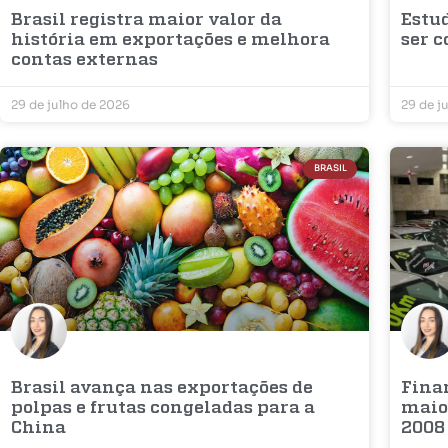
Brasil registra maior valor da
Estu
história em exportações e melhora
ser 
contas externas
29 de julho de 2026
29 de j
BRASIL
Brasil avança nas exportações de
Fina
polpas e frutas congeladas para a
maior
China
2008