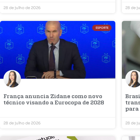
28 de julho de 2026
28 de j
ESPORTE
França anuncia Zidane como novo
Bras
técnico visando a Eurocopa de 2028
tran
para 
28 de julho de 2026
28 de j