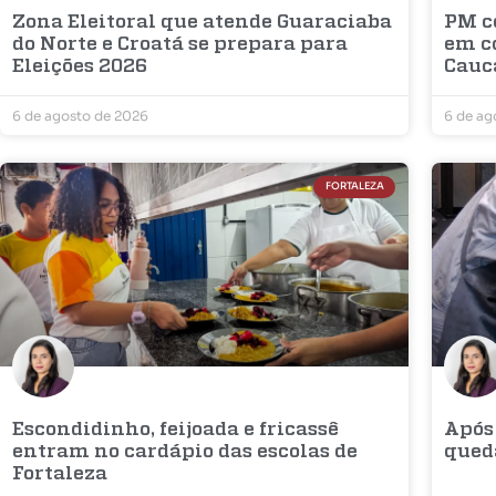
Zona Eleitoral que atende Guaraciaba
PM c
do Norte e Croatá se prepara para
em c
Eleições 2026
Cauc
6 de agosto de 2026
6 de ag
FORTALEZA
Escondidinho, feijoada e fricassê
Após 
entram no cardápio das escolas de
qued
Fortaleza