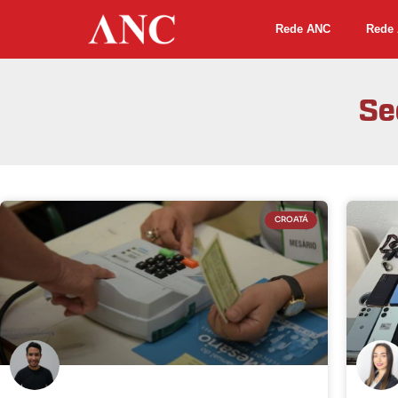
Rede ANC
Rede 
Se
CROATÁ