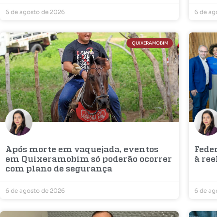
6 de agosto de 2026
6 de ag
QUIXERAMOBIM
Após morte em vaquejada, eventos
Fede
em Quixeramobim só poderão ocorrer
à ree
com plano de segurança
6 de agosto de 2026
6 de ag