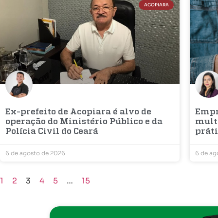
ACOPIARA
Ex-prefeito de Acopiara é alvo de
Empre
operação do Ministério Público e da
mult
Polícia Civil do Ceará
prát
6 de agosto de 2026
6 de ag
1
2
3
4
5
…
15