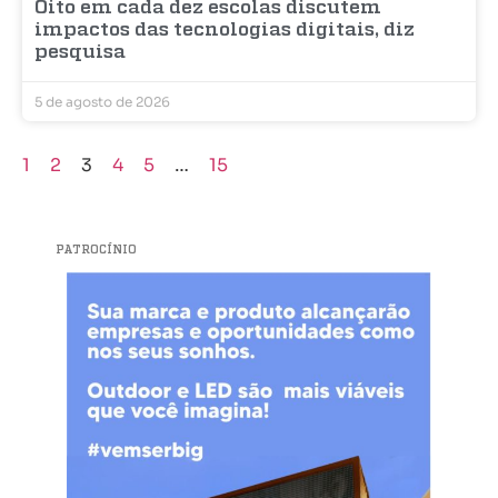
Oito em cada dez escolas discutem
impactos das tecnologias digitais, diz
pesquisa
5 de agosto de 2026
1
2
3
4
5
…
15
PATROCÍNIO