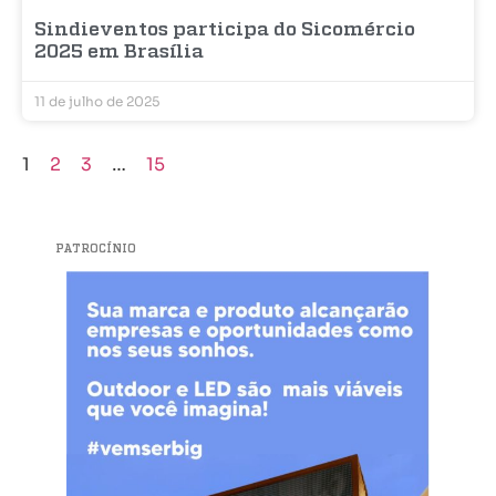
Sindieventos participa do Sicomércio
2025 em Brasília
11 de julho de 2025
1
2
3
…
15
PATROCÍNIO