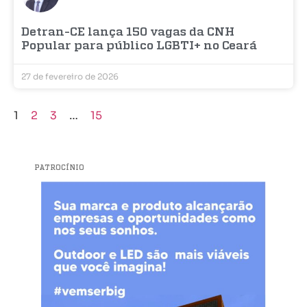
Detran-CE lança 150 vagas da CNH
Popular para público LGBTI+ no Ceará
27 de fevereiro de 2026
1
2
3
…
15
PATROCÍNIO