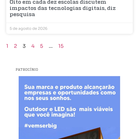
Oito em cada dez escolas discutem
impactos das tecnologias digitais, diz
pesquisa
5 de agosto de 2026
1
2
3
4
5
…
15
PATROCÍNIO