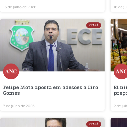
16 de julho de 2026
16 de j
CEARÁ
Felipe Mota aposta em adesões a Ciro
El ni
Gomes
preç
7 de julho de 2026
2 de ju
CEARÁ