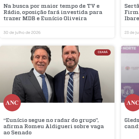
Na busca por maior tempo de TV e
Sertã
Rádio, oposição fará investida para
Firm
trazer MDB e Eunício Oliveira
Ibar
30 de julho de 2026
23 de j
CEARÁ
“Eunício segue no radar do grupo”,
Gleds
afirma Romeu Aldigueri sobre vaga
cand
ao Senado