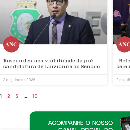
Roseno destaca viabilidade da pré-
“Refe
candidatura de Luizianne ao Senado
cele
2 de julho de 2026
2 de ju
1
2
3
…
15