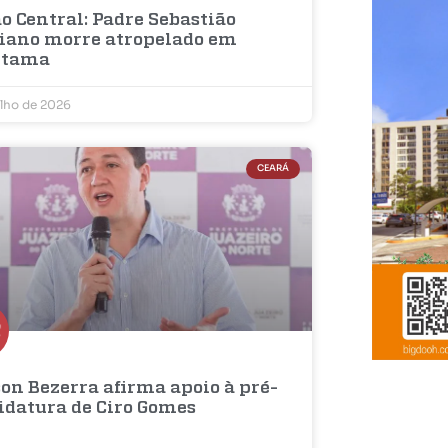
o Central: Padre Sebastião
iano morre atropelado em
etama
ulho de 2026
CEARÁ
on Bezerra afirma apoio à pré-
idatura de Ciro Gomes