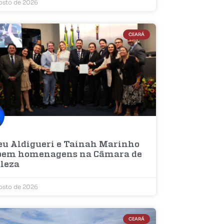
osto de 2026
CEARÁ
u Aldigueri e Tainah Marinho
bem homenagens na Câmara de
aleza
osto de 2026
CEARÁ