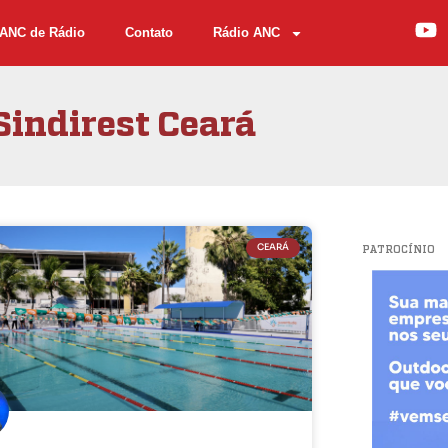
ANC de Rádio
Contato
Rádio ANC
Sindirest Ceará
CEARÁ
PATROCÍNIO