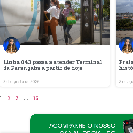
Linha 043 passa a atender Terminal
Prai
da Parangaba a partir de hoje
histó
3 de agosto de 2026
3 de ag
1
2
3
…
15