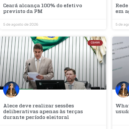
Ceará alcança 100% do efetivo
Rede
previsto da PM
em a
5 de agosto de 2026
5 de ag
CEARÁ
Alece deve realizar sessões
What
deliberativas apenas às terças
usuá
durante período eleitoral