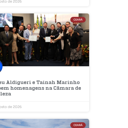
osto de 2026
CEARÁ
u Aldigueri e Tainah Marinho
bem homenagens na Câmara de
aleza
osto de 2026
CEARÁ