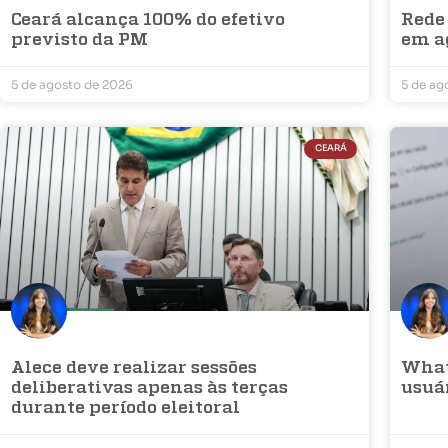
Ceará alcança 100% do efetivo
Rede
previsto da PM
em a
5 de agosto de 2026
5 de ag
CEARÁ
Alece deve realizar sessões
What
deliberativas apenas às terças
usuá
durante período eleitoral