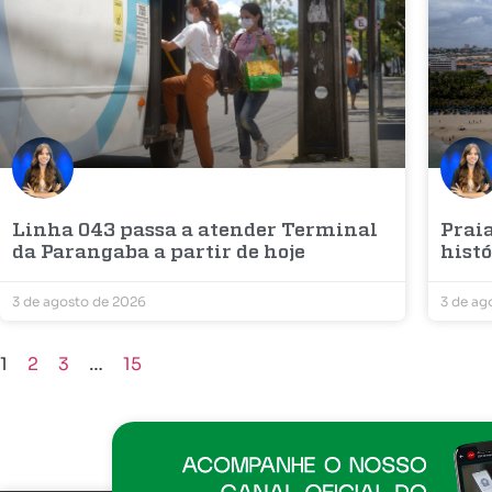
Linha 043 passa a atender Terminal
Prai
da Parangaba a partir de hoje
histó
3 de agosto de 2026
3 de ag
1
2
3
…
15