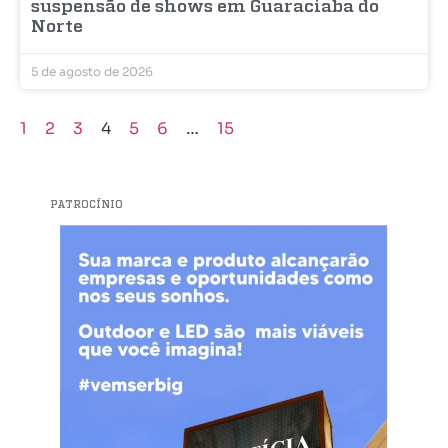
suspensão de shows em Guaraciaba do
Norte
5 de agosto de 2026
1
2
3
4
5
6
…
15
PATROCÍNIO