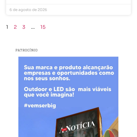
6 de agosto de 2026
1
2
3
…
15
PATROCÍNIO