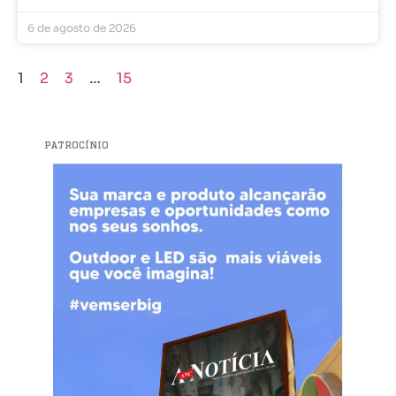
6 de agosto de 2026
1
2
3
…
15
PATROCÍNIO