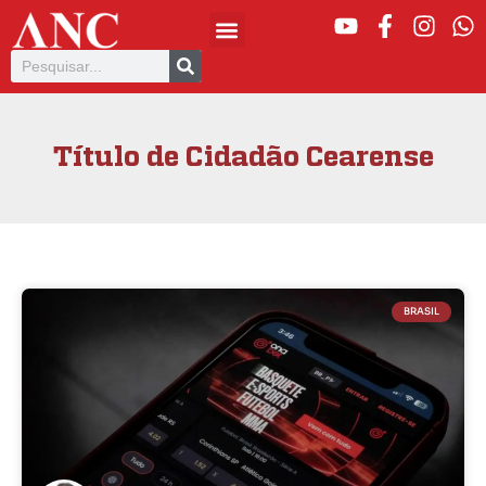
Título de Cidadão Cearense
BRASIL