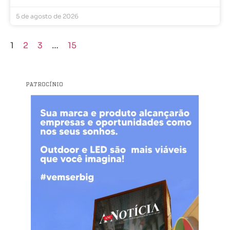
5 de agosto de 2026
1
2
3
…
15
PATROCÍNIO