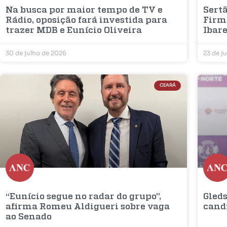
Na busca por maior tempo de TV e
Sertã
Rádio, oposição fará investida para
Firm
trazer MDB e Eunício Oliveira
Ibar
30 de julho de 2026
23 de j
CEARÁ
“Eunício segue no radar do grupo”,
Gleds
afirma Romeu Aldigueri sobre vaga
cand
ao Senado