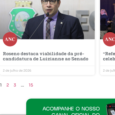
Roseno destaca viabilidade da pré-
“Refe
candidatura de Luizianne ao Senado
cele
2 de julho de 2026
2 de ju
1
2
3
…
15