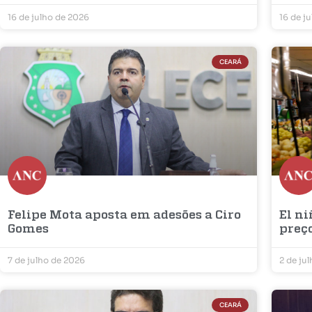
16 de julho de 2026
16 de j
CEARÁ
Felipe Mota aposta em adesões a Ciro
El ni
Gomes
preç
7 de julho de 2026
2 de ju
CEARÁ