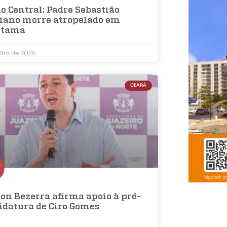
o Central: Padre Sebastião
iano morre atropelado em
etama
ulho de 2026
CEARÁ
on Bezerra afirma apoio à pré-
idatura de Ciro Gomes