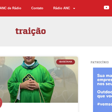
ANC de Rádio
Contato
Rádio ANC
traição
IBARETAMA
PATROCÍNIO