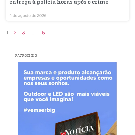
entrega à polícia horas após o crime
4 de agosto de 2026
1
2
3
…
15
PATROCÍNIO