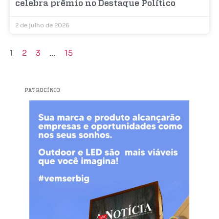
celebra prêmio no Destaque Político
2 de julho de 2026
1
2
3
…
15
PATROCÍNIO