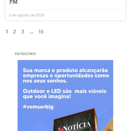
PM
5 de agosto de 2026
1
2
3
…
15
PATROCÍNIO