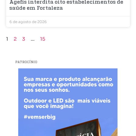
Agefis interdita oito estabelecimentos de
saúde em Fortaleza
6 de agosto de 2026
1
2
3
…
15
PATROCÍNIO