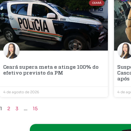
CEARÁ
Ceará supera meta e atinge 100% do
Susp
efetivo previsto da PM
Casca
após
4 de agosto de 2026
4 de ag
1
2
3
…
15