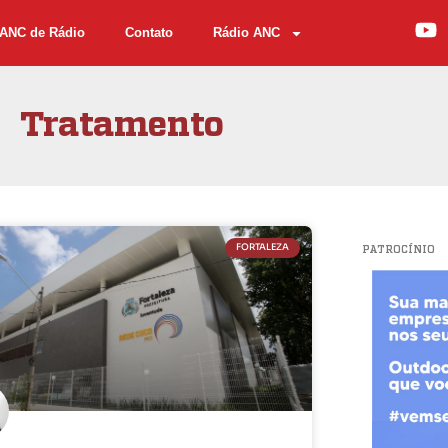
ANC de Rádio
Contato
Rádio ANC
Tratamento
FORTALEZA
PATROCÍNIO