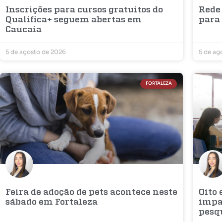
Inscrições para cursos gratuitos do
Rede
Qualifica+ seguem abertas em
para
Caucaia
5 de agosto de 2026
5 de ag
FORTALEZA
Feira de adoção de pets acontece neste
Oito
sábado em Fortaleza
impac
pesq