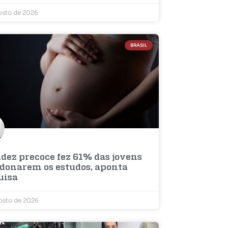
osto de 2026
BRASIL
idez precoce fez 61% das jovens
donarem os estudos, aponta
uisa
osto de 2026