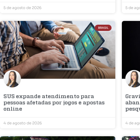
5 de agosto de 2026
5 de ag
BRASIL
SUS expande atendimento para
Grav
pessoas afetadas por jogos e apostas
aban
online
pesq
4 de agosto de 2026
4 de ag