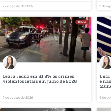
7 de agosto de 2026
7 de ag
CEARÁ
Ceará reduz em 51,9% os crimes
Uefa
violentos letais em julho de 2026
e não
Mun
7 de agosto de 2026
6 de ag