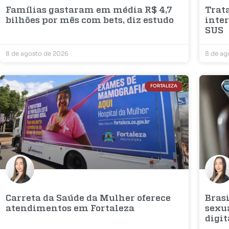
Famílias gastaram em média R$ 4,7
Trat
bilhões por mês com bets, diz estudo
inter
SUS
8 de agosto de 2026
8 de ag
FORTALEZA
Carreta da Saúde da Mulher oferece
Bras
atendimentos em Fortaleza
sexu
digit