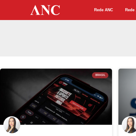
Rede ANC
Rede 
BRASIL