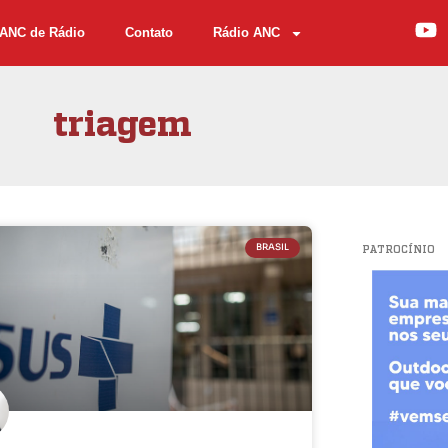
ANC de Rádio
Contato
Rádio ANC
triagem
BRASIL
PATROCÍNIO