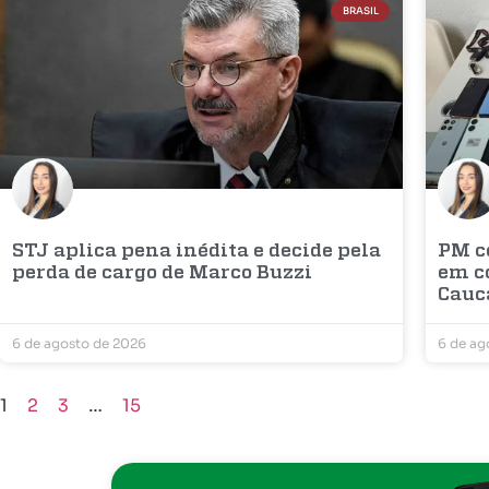
BRASIL
STJ aplica pena inédita e decide pela
PM c
perda de cargo de Marco Buzzi
em c
Cauc
6 de agosto de 2026
6 de ag
1
2
3
…
15