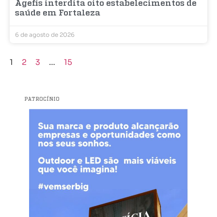
Agefis interdita oito estabelecimentos de
saúde em Fortaleza
6 de agosto de 2026
1
2
3
…
15
PATROCÍNIO