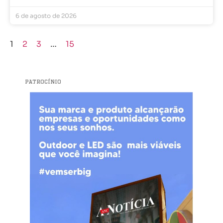
6 de agosto de 2026
1
2
3
…
15
PATROCÍNIO