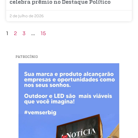
celebra prêmio no Destaque Político
2 de julho de 2026
1
2
3
…
15
PATROCÍNIO