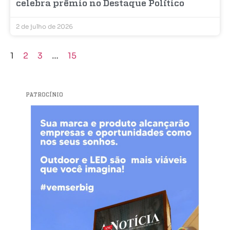
celebra prêmio no Destaque Político
2 de julho de 2026
1
2
3
…
15
PATROCÍNIO