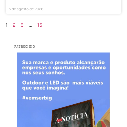
5 de agosto de 2026
1
2
3
…
15
PATROCÍNIO