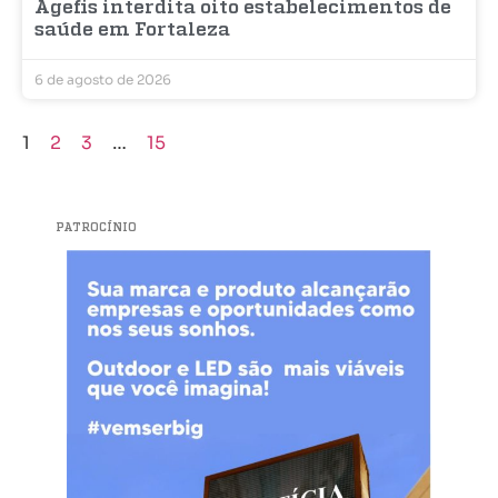
Agefis interdita oito estabelecimentos de
saúde em Fortaleza
6 de agosto de 2026
1
2
3
…
15
PATROCÍNIO