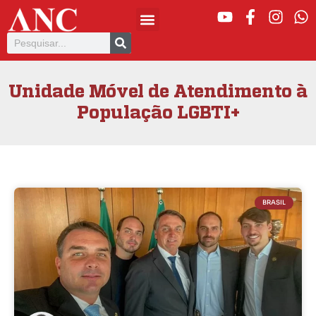
Unidade Móvel de Atendimento à
População LGBTI+
BRASIL