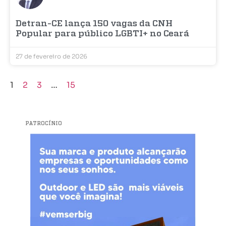
Detran-CE lança 150 vagas da CNH
Popular para público LGBTI+ no Ceará
27 de fevereiro de 2026
1
2
3
…
15
PATROCÍNIO