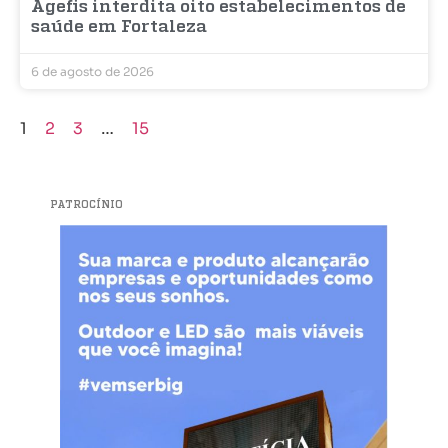
Agefis interdita oito estabelecimentos de
saúde em Fortaleza
6 de agosto de 2026
1
2
3
…
15
PATROCÍNIO