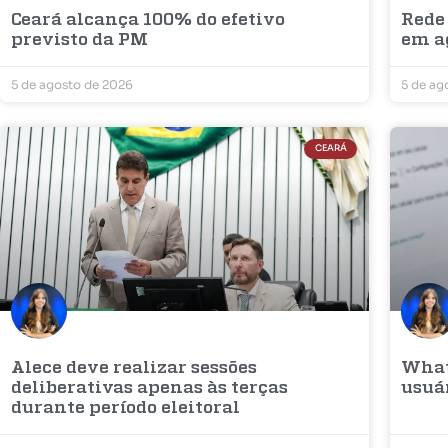
Ceará alcança 100% do efetivo
Rede
previsto da PM
em a
5 de agosto de 2026
5 de ag
CEARÁ
Alece deve realizar sessões
What
deliberativas apenas às terças
usuá
durante período eleitoral