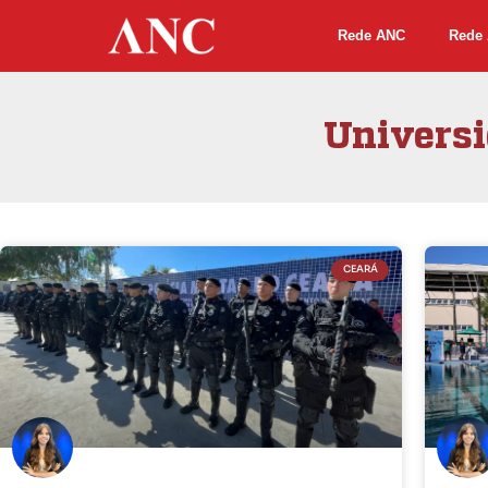
Rede ANC
Rede 
Universi
CEARÁ