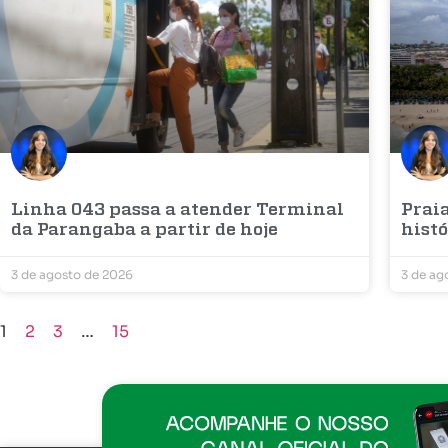
Linha 043 passa a atender Terminal
Prai
da Parangaba a partir de hoje
histó
3 de agosto de 2026
3 de ag
1
2
3
…
15