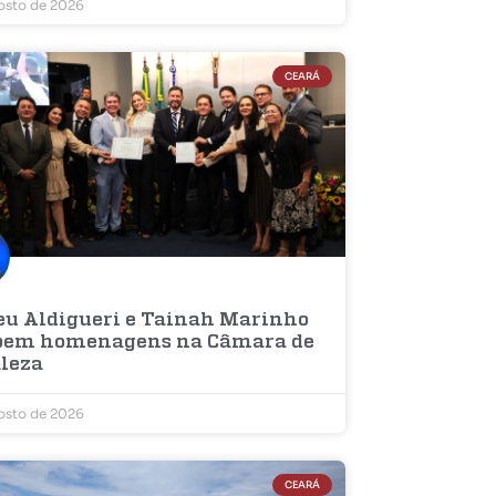
osto de 2026
CEARÁ
u Aldigueri e Tainah Marinho
bem homenagens na Câmara de
aleza
osto de 2026
CEARÁ