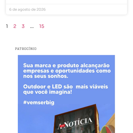
6 de agosto de 2026
1
2
3
…
15
PATROCÍNIO